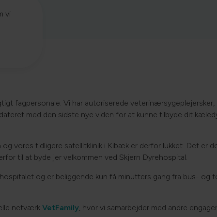
m vi
igt fagpersonale. Vi har autoriserede veterinærsygeplejersker, 
dateret med den sidste nye viden for at kunne tilbyde dit kæle
 og vores tidligere satellitklinik i Kibæk er derfor lukket. Det er
rfor til at byde jer velkommen ved Skjern Dyrehospital.
hospitalet og er beliggende kun få minutters gang fra bus- og t
nelle netværk
VetFamily
, hvor vi samarbejder med andre engager