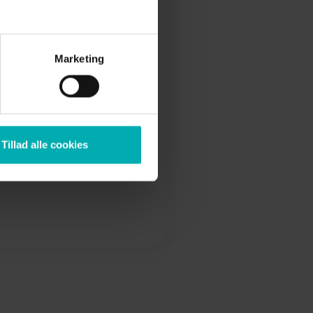
nomien tilbyder Skjern
ing til både hunde og
Marketing
ventuelle sygdomme og
tid. Det er til stor
 sidste ende spare dig
Tillad alle cookies