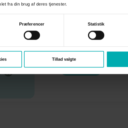
For at få mere tryghed og ro i øko
et fra din brug af deres tjenester.
Dyrehospital en abonnementsordn
katte.
Præferencer
Statistik
En løbende kontrol betyder, at e
tandproblemer bliver opdaget i god 
gavn for dit dyrs sundhed og kan i
for mange uforudsete udgifter.
ies
Tillad valgte
Læs mere