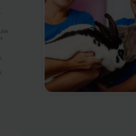
,
ulde
et
r,
r,