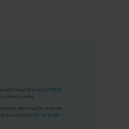
du altid ringe til os på
97 35 13
es online booking.
dyrlæge eller brug for at booke
ring da venligst på
97 35 13 00
.