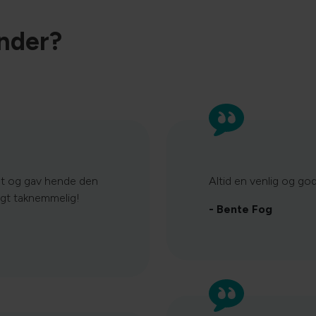
under?
 kat og gav hende den
Altid en venlig og go
tigt taknemmelig!
- Bente Fog