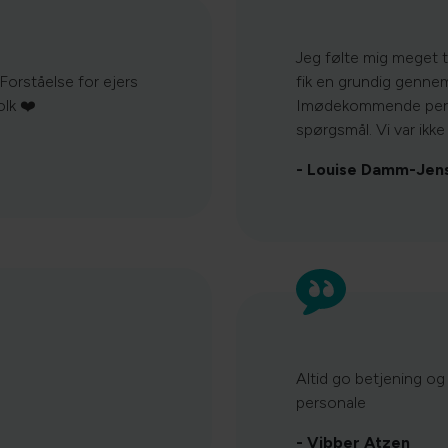
Jeg følte mig meget t
 Forståelse for ejers
fik en grundig genne
olk ❤️
Imødekommende persona
spørgsmål. Vi var ikk
- Louise Damm-Jen
Altid go betjening 
personale
- Vibber Atzen