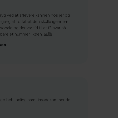
ryg ved at aflevere kaninen hos jer og
mgang af forløbet den skulle igennem.
le og der var tid til at få svar på
e bare et nummer i køen. 🙏🏻
sen
og go behandling samt imødekommende