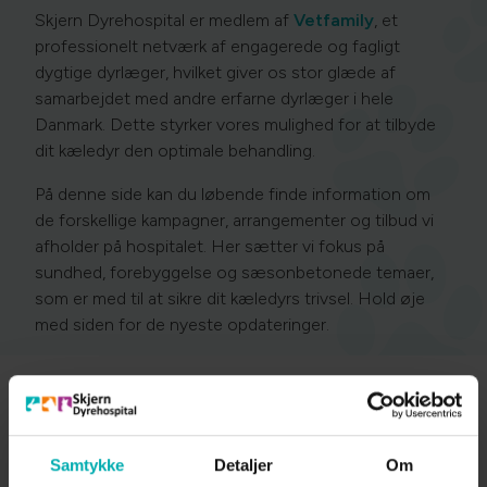
Skjern Dyrehospital er medlem af
Vetfamily
, et
professionelt netværk af engagerede og fagligt
dygtige dyrlæger, hvilket giver os stor glæde af
samarbejdet med andre erfarne dyrlæger i hele
Danmark. Dette styrker vores mulighed for at tilbyde
dit kæledyr den optimale behandling.
På denne side kan du løbende finde information om
de forskellige kampagner, arrangementer og tilbud vi
afholder på hospitalet. Her sætter vi fokus på
sundhed, forebyggelse og sæsonbetonede temaer,
som er med til at sikre dit kæledyrs trivsel. Hold øje
med siden for de nyeste opdateringer.
Kattekampagnedage i
Samtykke
Detaljer
Om