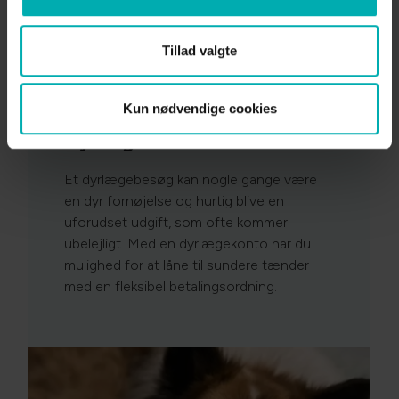
VetPlan
Tillad valgte
Kun nødvendige cookies
Dyrlægekonto
Et dyrlægebesøg kan nogle gange være
en dyr fornøjelse og hurtig blive en
uforudset udgift, som ofte kommer
ubelejligt. Med en dyrlægekonto har du
mulighed for at låne til sundere tænder
med en fleksibel betalingsordning.