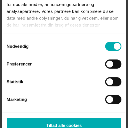
både får rabatter og dine kæledyrsudgifter
for sociale medier, annonceringspartnere og
fordelt ud på hele året. Vi tilbyder VetPlan,
analysepartnere. Vores partnere kan kombinere disse
så dit kæledyr sikres regelmæssige
data med andre oplysninger, du har givet dem, eller som
sundhedsundersøgelser, vaccination efter
de har indsamlet fra din brug af deres tjenester.
jeres behov, tand- og vægt tjek mv.
Samtykkevalg
Nødvendig
Præferencer
Statistik
Marketing
Tillad alle cookies