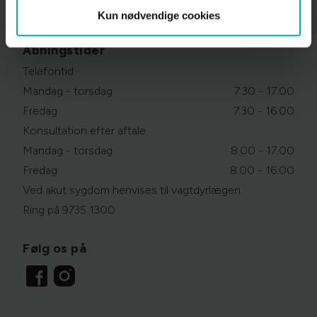
Persondatapolitik
Kun nødvendige cookies
Åbningstider
Telefontid
Mandag - torsdag
7.30 - 17.00
Fredag
7.30 - 16.00
Konsultation efter aftale
Mandag - torsdag
8.00 - 17.00
Fredag
8.00 - 16.00
Ved akut sygdom henvises til vagtdyrlægen
Ring på 9735 1300
Følg os på