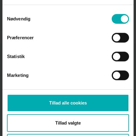
slagsmål og skader samt hjælper med at holde katten
tættere på hjemmet. For hunkatte nedsætter det
Samtykkevalg
risikoen for livmoderbetændelse og mælkekirtelkræft
Nødvendig
betydeligt.
Præferencer
Statistik
Skjern Dyrehospital
Bredgade 82, 6900 Skjern
Marketing
97 35 13 00
info@skjerndyrehospital.dk
CVR: 35 20 46 01
Tillad alle cookies
Links
Tillad valgte
Booking
Cookiepolitik