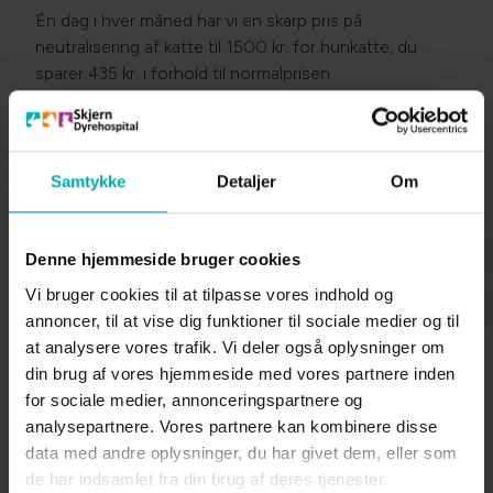
Én dag i hver måned har vi en skarp pris på
neutralisering af katte til 1500 kr. for hunkatte, du
sparer 435 kr. i forhold til normalprisen.
For hankatte er prisen kun 950 kr. du sparer 450 kr. i
forhold til normalprisen.
Samtykke
Detaljer
Om
Prisen er inklusiv øretatovering, registrering ved Dansk
Katteregister, smertebehandling og foderprøve.
Tilbuddet er gældende følgende dage i 2026:
Denne hjemmeside bruger cookies
Vi bruger cookies til at tilpasse vores indhold og
d. 21/1, 18/2, 18/3, 15/4, 27/5, 24/6, 16/9, 28/10, 25/11
annoncer, til at vise dig funktioner til sociale medier og til
og 9/12
at analysere vores trafik. Vi deler også oplysninger om
Der tages forbehold for eventuel datoændringer.
din brug af vores hjemmeside med vores partnere inden
for sociale medier, annonceringspartnere og
Vi anbefaler neutralisering af din kat for at forhindre
analysepartnere. Vores partnere kan kombinere disse
uønskede killinger og reducere risikoen for konflikter
data med andre oplysninger, du har givet dem, eller som
med naboer. Neutralisering mindsker også risikoen for
de har indsamlet fra din brug af deres tjenester.