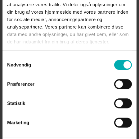
at analysere vores trafik. Vi deler også oplysninger om
2.7.2. Registrering af katte
din brug af vores hjemmeside med vores partnere inden
Det er ikke lovpligtigt i Danmark at lade sin kat
for sociale medier, annonceringspartnere og
registrere. Såfremt du ønsker din kat registreret i
analysepartnere. Vores partnere kan kombinere disse
fx Det Danske Katteregister, og indgår du aftale
data med andre oplysninger, du har givet dem, eller som
med Skjern Dyrehospital om, at vi på dine vegne
de har indsamlet fra din brug af deres tjenester.
registrerer din kat i Det Danske Katteregister, da
sender vi personoplysninger på dig samt
Samtykkevalg
identifikationsoplysninger på din kat til Det
Nødvendig
Danske Katteregister.
2.7.5. Retsgrundlag
Præferencer
Retsgrundlaget for behandlingen følger i
udgangspunktet af persondatalovens § 6, stk. 1,
nr. 2 (pr. 25. maj 2018
Statistik
databeskyttelsesforordningens artikel 6 (1), litra b).
2.8 Betaling
Marketing
2.8.1. Vores system til håndtering af betaling er