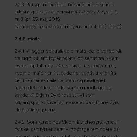
2.3.3. Retsgrundlaget for behandlingen følger i
udgangspunktet af persondatalovens § 6, stk. 1,
nr. 3 (pr. 25. maj 2018
databeskyttelsesforordningens artikel 6 (1), litra c).
2.4 E-mails
2.4.1 Vi logger centralt de e-mails, der bliver sendt
fra dig til Skjern Dyrehospital og sendt fra Skjern
Dyrehospital til dig. Det vil sige, at vi registrerer,
hvem e-mailen er fra, at den er sendt til eller fra
dig, hvornår e-mailen er sent og modtaget.
Indholdet af de e-mails, som du modtager og
sender til Skjern Dyrehospital, vil som
udgangspunkt blive journaliseret på dit/dine dyrs
elektroniske journal.
2.4.2. Som kunde hos Skjern Dyrehospital vil du –
hvis du samtykker dertil – modtage remindere på
behandlinger, som er aftalt, eller behandlinger, der