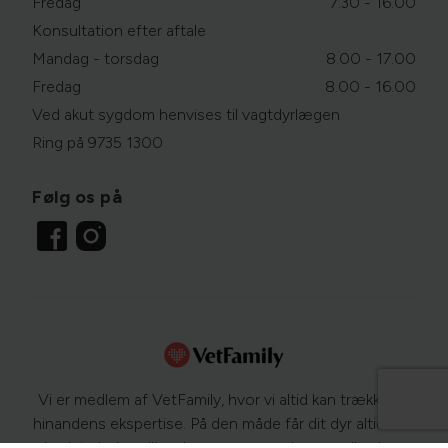
Fredag
7.30 - 16.00
Konsultation efter aftale
Mandag - torsdag
8.00 - 17.00
Fredag
8.00 - 16.00
Ved akut sygdom henvises til vagtdyrlægen
Ring på 9735 1300
Følg os på
Vi er medlem af VetFamily, hvor vi altid kan trække på
hinandens ekspertise. På den måde får dit dyr altid den
bedste behandling. Læs mere om dyrs sundhed og