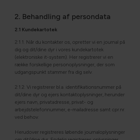
2. Behandling af persondata
2.1 Kundekartotek
2.1.1. Når du kontakter os, opretter vi en journal på
dig og dit/dine dyr i vores kundekartotek
(elektroniske it-system). Her registrerer vi en
række forskellige personoplysninger, der som
udgangspunkt stammer fra dig selv.
2.1.2. Vi registrerer bl.a. identifikationsnummer på
dit/dine dyr og ejers kontaktoplysninger, herunder
ejers navn, privatadresse, privat- og
arbejdstelefonnummer, e-mailadresse samt cpr.nr.
ved behov.
Herudover registreres løbende journaloplysninger
om dit/dine dyr. Endelig registreres oplysninger