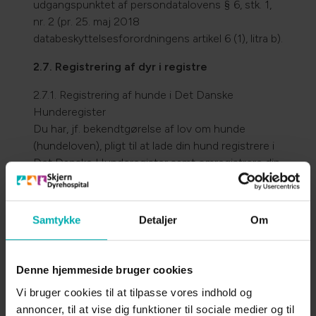
udgangspunktet af persondatalovens § 6, stk. 1,
nr. 2 (pr. 25. maj 2018
databeskyttelsesforordningens artikel 6 (1), litra b).
2.7. Registrering af dyr i registre
2.7.1. Registrering af hunde i Det Danske
Hunderegister
Du har, jf. bekendtgørelse af lov om hunde
(hundeloven), pligt til at lade din hund registrere i
Det Danske Hunderegister samt omregistrere din
hund, såfremt du sælger den, ligesom du skal give
meddelelse til Det Danske Hunderegister ved din
hunds død. Såfremt du indgår aftale med Skjern
Samtykke
Detaljer
Om
Dyrehospital om, at vi på dine vegne registrerer
din hund i Det Danske Hunderegister, da sender
vi personoplysninger på dig samt
Denne hjemmeside bruger cookies
identifikationsoplysninger på din hund til Det
Vi bruger cookies til at tilpasse vores indhold og
Danske Hunderegister.
annoncer, til at vise dig funktioner til sociale medier og til