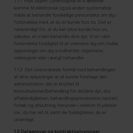
1.1.1. Hos Skjern Dyrehospital vil vi løbende
komme til elektronisk og på anden systematisk
måde at behandle forskellige persondata om dig i
forbindelse med, at du er kunde hos os. Det er
nødvendigt for, at du kan blive kunde hos os,
således, at vi kan behandle dine dyr. Vi er i den
forbindelse forpligtet til at orientere dig om, hvilke
oplysninger om dig vi indhenter, registrerer,
videregiver eller i øvrigt behandler.
1.1.2. Det overordnede formål med behandlingen
af dine oplysninger er at kunne foretage den
administration, der er knyttet til
konsultationer/behandling for dit/dine dyr, dvs.
aftaleindgåelsen, behandlingsprocessens opstart,
forløb og afslutning, herunder i relation til ydelser
mv., du har ret til, samt de forpligtelser, du er
underlagt.
1.2 Dataansvar og kontraktoplysninger