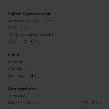
Skjern Dyrehospital
Bredgade 82, 6900 Skjern
97 35 13 00
info@skjerndyrehospital.dk
CVR: 35 20 46 01
Links
Booking
Cookiepolitik
Persondatapolitik
Åbningstider
Telefontid
Mandag - torsdag
7.30 - 17.00