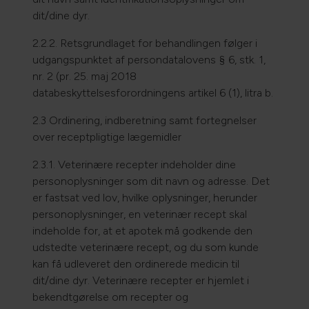
dit/dine dyr.
2.2.2. Retsgrundlaget for behandlingen følger i
udgangspunktet af persondatalovens § 6, stk. 1,
nr. 2 (pr. 25. maj 2018
databeskyttelsesforordningens artikel 6 (1), litra b.
2.3 Ordinering, indberetning samt fortegnelser
over receptpligtige lægemidler
2.3.1. Veterinære recepter indeholder dine
personoplysninger som dit navn og adresse. Det
er fastsat ved lov, hvilke oplysninger, herunder
personoplysninger, en veterinær recept skal
indeholde for, at et apotek må godkende den
udstedte veterinære recept, og du som kunde
kan få udleveret den ordinerede medicin til
dit/dine dyr. Veterinære recepter er hjemlet i
bekendtgørelse om recepter og