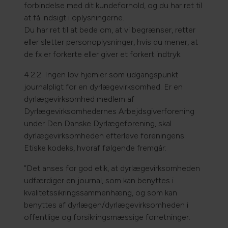
forbindelse med dit kundeforhold, og du har ret til
at få indsigt i oplysningerne.
Du har ret til at bede om, at vi begrænser, retter
eller sletter personoplysninger, hvis du mener, at
de fx er forkerte eller giver et forkert indtryk.
4.2.2. Ingen lov hjemler som udgangspunkt
journalpligt for en dyrlægevirksomhed. Er en
dyrlægevirksomhed medlem af
Dyrlægevirksomhedernes Arbejdsgiverforening
under Den Danske Dyrlægeforening, skal
dyrlægevirksomheden efterleve foreningens
Etiske kodeks, hvoraf følgende fremgår:
”Det anses for god etik, at dyrlægevirksomheden
udfærdiger en journal, som kan benyttes i
kvalitetssikringssammenhæng, og som kan
benyttes af dyrlægen/dyrlægevirksomheden i
offentlige og forsikringsmæssige forretninger.