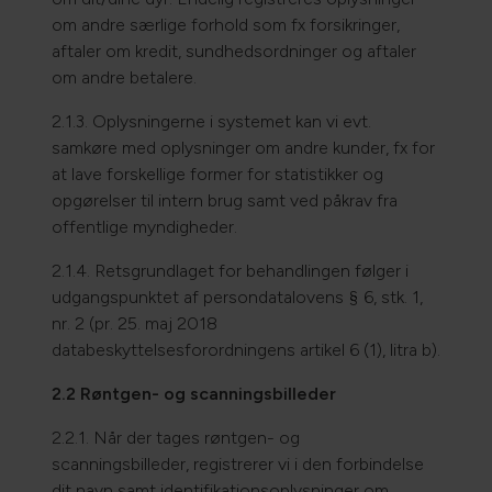
om andre særlige forhold som fx forsikringer,
aftaler om kredit, sundhedsordninger og aftaler
om andre betalere.
2.1.3. Oplysningerne i systemet kan vi evt.
samkøre med oplysninger om andre kunder, fx for
at lave forskellige former for statistikker og
opgørelser til intern brug samt ved påkrav fra
offentlige myndigheder.
2.1.4. Retsgrundlaget for behandlingen følger i
udgangspunktet af persondatalovens § 6, stk. 1,
nr. 2 (pr. 25. maj 2018
databeskyttelsesforordningens artikel 6 (1), litra b).
2.2 Røntgen- og scanningsbilleder
2.2.1. Når der tages røntgen- og
scanningsbilleder, registrerer vi i den forbindelse
dit navn samt identifikationsoplysninger om