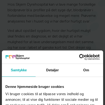
Hos Skjern Dyrehospital kan vi lave mange forskellige
blodprøver bl.a. profiler på det syge dyr, blodprøver i
forbindelse med bedøvelse og meget mere. Prøverne
analyseres her i huset og vi har derfor hurtigt svar.
Ved akut opstået sygdom, hvor der hurtigst muligt
skal findes en diagnose, er det dejligt at vi har
mulighed for at lave undersøgelsen med det samme
og har svar i løbet af ganske kort tid. Det drejer sig.
bl.a. om sygdomme såsom sukkersyge, nyrelidelser,
leverlidelser, blodprocent og infektioner.
Samtykke
Detaljer
Om
Vi anbefaler også at vores operationspatienter får
udtaget en blodprøve som undersøges inden
Denne hjemmeside bruger cookies
dyret bedøves. Ved blodprøven kontrollerer vi, at
Vi bruger cookies til at tilpasse vores indhold og
blodet størkner korrekt, nyre- og leverværdier og
annoncer, til at vise dig funktioner til sociale medier og til
meget andet. Dette bruger vi for at give