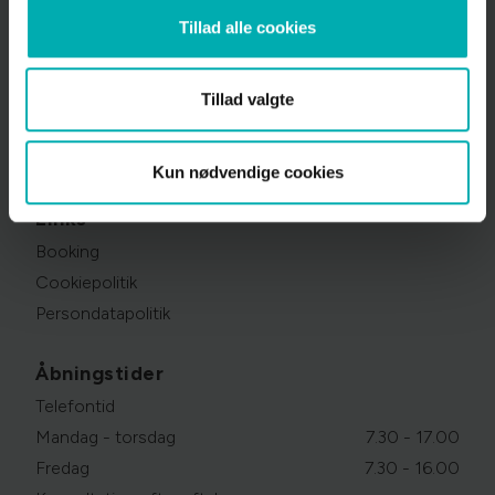
Tillad alle cookies
Skjern Dyrehospital
Bredgade 82, 6900 Skjern
97 35 13 00
Tillad valgte
info@skjerndyrehospital.dk
CVR: 35 20 46 01
Kun nødvendige cookies
Links
Booking
Cookiepolitik
Persondatapolitik
Åbningstider
Telefontid
Mandag - torsdag
7.30 - 17.00
Fredag
7.30 - 16.00