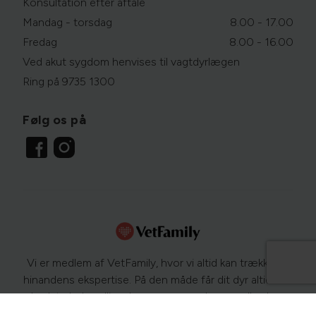
Konsultation efter aftale
Mandag - torsdag
8.00 - 17.00
Fredag
8.00 - 16.00
Ved akut sygdom henvises til vagtdyrlægen
Ring på 9735 1300
Følg os på
Vi er medlem af VetFamily, hvor vi altid kan trække på
hinandens ekspertise. På den måde får dit dyr altid den
bedste behandling. Læs mere om dyrs sundhed og
sygdomme på
www.netdyredoktor.dk