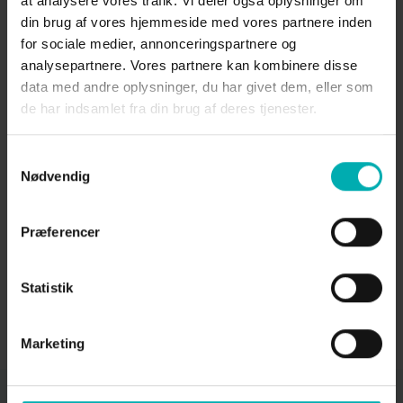
at analysere vores trafik. Vi deler også oplysninger om
kæledyret den mest sikre bedøvelse.
din brug af vores hjemmeside med vores partnere inden
for sociale medier, annonceringspartnere og
Udover blodprøver laver vi også
analysepartnere. Vores partnere kan kombinere disse
urinundersøgelser og dyrkninger. Vi undersøger
data med andre oplysninger, du har givet dem, eller som
bl.a. for sukker, blod og protein ved hjælp af stix,
de har indsamlet fra din brug af deres tjenester.
samt måler vægtfylden af urinen, for at tjekke,
hvor godt dyret koncentrere sin urin. Desuden
kan vi undersøge for krystaller og bakterier i
Samtykkevalg
urinen.
Nødvendig
Vi kan herudover undersøge forskellige
Præferencer
præparater i vores mikroskop, så som biopsier,
øreprøver og meget mere.
Statistik
Ydelser for katte
Marketing