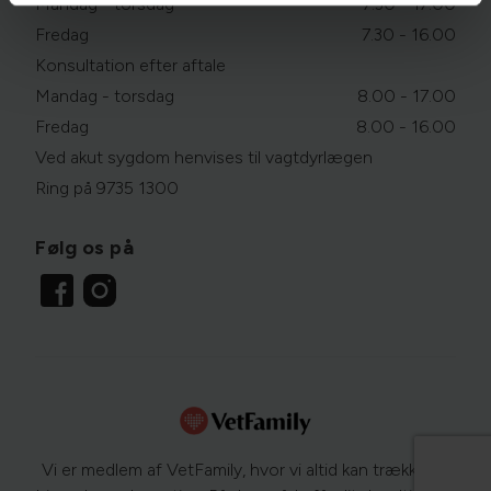
Mandag - torsdag
7.30 - 17.00
Fredag
7.30 - 16.00
Konsultation efter aftale
Mandag - torsdag
8.00 - 17.00
Fredag
8.00 - 16.00
Ved akut sygdom henvises til vagtdyrlægen
Ring på 9735 1300
Følg os på
Vi er medlem af VetFamily, hvor vi altid kan trække på