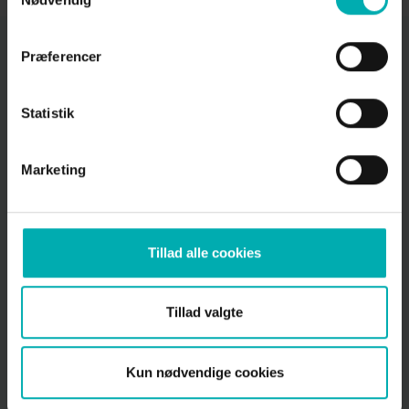
Præferencer
Skjern Dyrehospital
Bredgade 82, 6900 Skjern
Statistik
97 35 13 00
info@skjerndyrehospital.dk
Marketing
CVR: 35 20 46 01
Links
Tillad alle cookies
Booking
Cookiepolitik
Persondatapolitik
Tillad valgte
Åbningstider
Kun nødvendige cookies
Telefontid