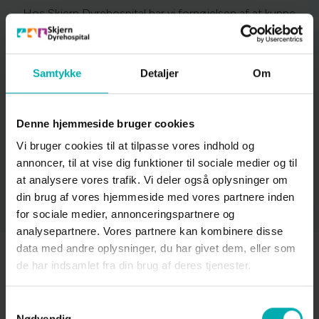
Hos Skjern Dyrehospital har vi fornøjelsen af at kunne
tilbyde ultralydsscanning som en effektiv metode til at
stille præcise diagnoser. Vores ultralydsscanner
anvendes til at udrede mave-tarmproblemer,
Samtykke
Detaljer
Om
diagnosticere hjertelidelser samt opdage kræft i
organer som nyre, lever og bughule. Den kan også
anvendes til at påvise urinvejssten.
Denne hjemmeside bruger cookies
Ved drægtighedsscanning af tæver vurderer vi
Vi bruger cookies til at tilpasse vores indhold og
fostrenes tilstand og hjælper i beslutningsprocessen
annoncer, til at vise dig funktioner til sociale medier og til
omkring kejsersnit, hvor vi kan afgøre, om der er
at analysere vores trafik. Vi deler også oplysninger om
behov for at handle hurtigt, eller om der kan gives
din brug af vores hjemmeside med vores partnere inden
mere tid.
for sociale medier, annonceringspartnere og
analysepartnere. Vores partnere kan kombinere disse
data med andre oplysninger, du har givet dem, eller som
de har indsamlet fra din brug af deres tjenester.
Ydelser for katte
Samtykkevalg
Nødvendig